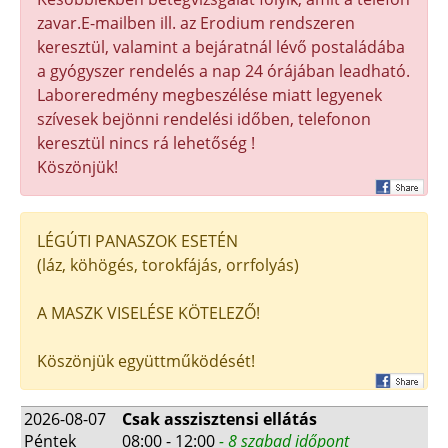
zavar.E-mailben ill. az Erodium rendszeren
keresztül, valamint a bejáratnál lévő postaládába
a gyógyszer rendelés a nap 24 órájában leadható.
Laboreredmény megbeszélése miatt legyenek
szívesek bejönni rendelési időben, telefonon
keresztül nincs rá lehetőség !
Köszönjük!
LÉGÚTI PANASZOK ESETÉN
(láz, köhögés, torokfájás, orrfolyás)
A MASZK VISELÉSE KÖTELEZŐ!
Köszönjük együttműködését!
2026-08-07
Csak asszisztensi ellátás
Péntek
08:00 - 12:00
- 8 szabad időpont