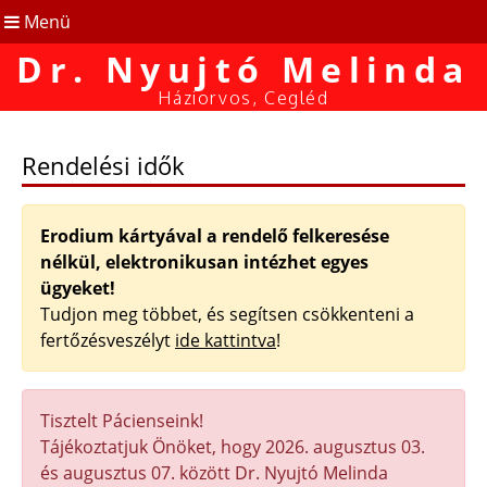
Menü
Dr. Nyujtó Melinda
Háziorvos, Cegléd
Rendelési idők
Erodium kártyával a rendelő felkeresése
nélkül, elektronikusan intézhet egyes
ügyeket!
Tudjon meg többet, és segítsen csökkenteni a
fertőzésveszélyt
ide kattintva
!
Tisztelt Pácienseink!
Tájékoztatjuk Önöket, hogy 2026. augusztus 03.
és augusztus 07. között Dr. Nyujtó Melinda